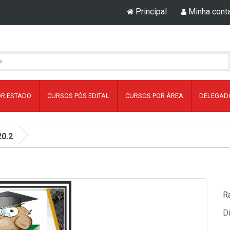
Principal
Minha cont
OR ESTADO
CURSOS PÓS EDITAL
CURSOS POR ÁREA
DELEGADO
0.2
R
D