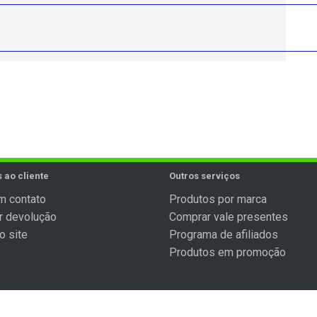
 ao cliente
Outros serviços
m contato
Produtos por marca
ar devolução
Comprar vale presentes
o site
Programa de afiliados
Produtos em promoção