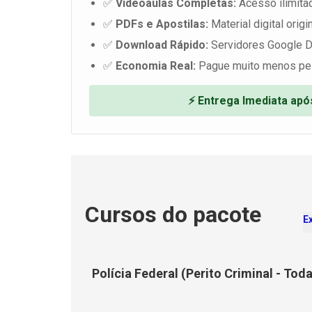
✅
Videoaulas Completas:
Acesso ilimita
✅
PDFs e Apostilas:
Material digital origin
✅
Download Rápido:
Servidores Google D
✅
Economia Real:
Pague muito menos pe
⚡ Entrega Imediata ap
Cursos do pacote
E
Polícia Federal (Perito Criminal - Tod