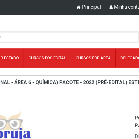
Principal
Minha cont
OR ESTADO
CURSOS PÓS EDITAL
CURSOS POR ÁREA
DELEGADO
INAL - ÁREA 6 - QUÍMICA) PACOTE - 2022 (PRÉ-EDITAL) 
Po
P
D