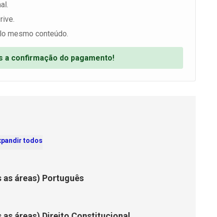
al.
rive.
lo mesmo conteúdo.
ós a confirmação do pagamento!
xpandir todos
s as áreas) Português
 as áreas) Direito Constitucional