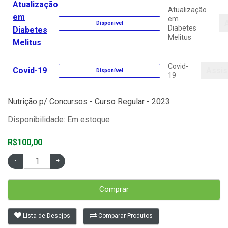
Atualização
Atualização
em
em
A
Disponível
Diabetes
Diabetes
Melitus
Melitus
Covid-
Covid-19
Assist
Disponível
19
Nutrição p/ Concursos - Curso Regular - 2023
Disponibilidade: Em estoque
R$100,00
Comprar
Lista de Desejos
Comparar Produtos