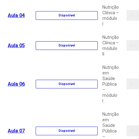
Nutrição
Clínica –
Aula 04
Assi
Disponível
módulo
I
Nutrição
Clínica –
Aula 05
Assi
Disponível
módulo
II
Nutrição
em
Saúde
Aula 06
Assi
Pública
Disponível
–
módulo
I
Nutrição
em
Saúde
Aula 07
Assi
Pública
Disponível
–