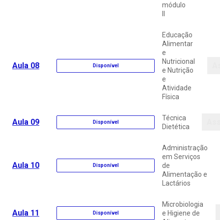
módulo
II
Educação
Alimentar
e
Nutricional
Aula 08
As
Disponível
e Nutrição
e
Atividade
Física
Técnica
Aula 09
Ass
Disponível
Dietética
Administração
em Serviços
Aula 10
de
Disponível
Alimentação e
Lactários
Microbiologia
Aula 11
e Higiene de
Disponível